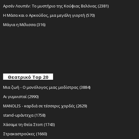
Αρσέν Λουπέν: Το μυστήριο της Κούφιας Βελόνας (2381)
Η Μάσα και ο Αρκούδος, μια μεγάλη γιορτή (570)
Μάγια η Μέλισσα (316)
Θεατρικό Top 20
Μια ζωή - Ο μονόλογος μιας μοδίστρας (3884)
Αι γυμνισταί (2990)
MANOLIS - καρδιά σε τέσσερις χορδές (2629)
stand-upάντεχα (1758)
Χάσαμε τη Θεία Στοπ (1743)
Στρακαστρούκες (1660)