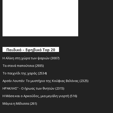
Παιδικό – Εφηβικό Top 20
Η Αλίκη στη χώρα των ψαριών (3007)
Τα στενά παπούτσια (2935)
Το παιχνίδι της χαράς (2534)
Αρσέν Λουπέν: Το μυστήριο της Κούφιας Βελόνας (2325)
ΗΡΑΚΛΗΣ" - Ο ήρωας των θνητών (2315)
Η Μάσα και ο Αρκούδος, μια μεγάλη γιορτή (516)
Μάγια η Μέλισσα (261)