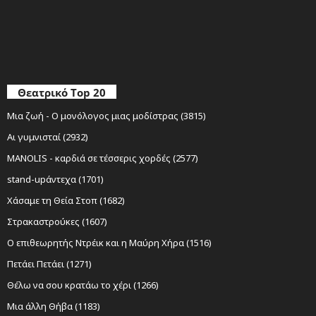
Θεατρικό Top 20
Μια ζωή - Ο μονόλογος μιας μοδίστρας (3815)
Αι γυμνισταί (2932)
MANOLIS - καρδιά σε τέσσερις χορδές (2577)
stand-upάντεχα (1701)
Χάσαμε τη Θεία Στοπ (1682)
Στρακαστρούκες (1607)
Ο επιθεωρητής Ντρέικ και η Μαύρη Χήρα (1516)
Πετάει Πετάει (1271)
Θέλω να σου κρατάω το χέρι (1266)
Μια άλλη Θήβα (1183)