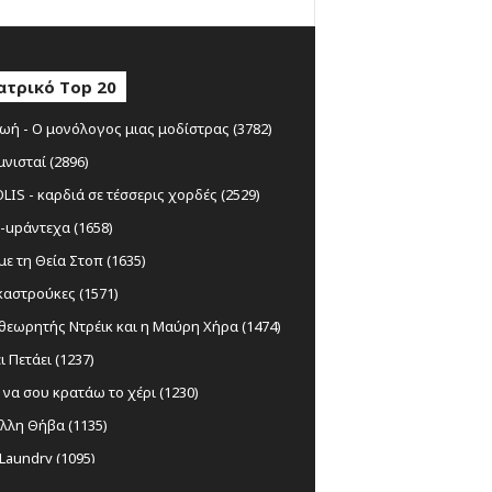
ατρικό Top 20
ωή - Ο μονόλογος μιας μοδίστρας (3782)
μνισταί (2896)
IS - καρδιά σε τέσσερις χορδές (2529)
-upάντεχα (1658)
ε τη Θεία Στοπ (1635)
αστρούκες (1571)
θεωρητής Ντρέικ και η Μαύρη Χήρα (1474)
ι Πετάει (1237)
να σου κρατάω το χέρι (1230)
λλη Θήβα (1135)
Laundry (1095)
ς Ξυλούρης Ο αρχάγγελος της Κρήτης