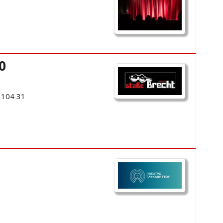
0
 104 31