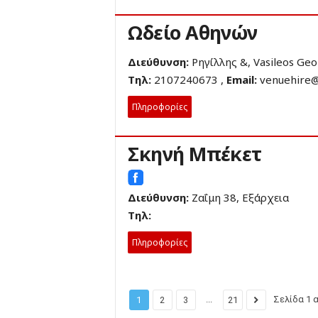
Ωδείο Αθηνών
Διεύθυνση:
Ρηγίλλης &, Vasileos Geo
Τηλ:
2107240673 ,
Email:
venuehire@
Πληροφορίες
Σκηνή Μπέκετ
Διεύθυνση:
Ζαΐμη 38, Εξάρχεια
Τηλ:
Πληροφορίες
...
Σελίδα 1 
1
2
3
21