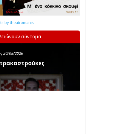
s by theatromanis
λειώνουν σύντομα
ς 20/08/2026
τρακαστρούκες