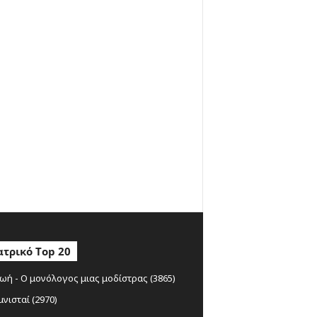
τρικό Top 20
ωή - Ο μονόλογος μιας μοδίστρας (3865)
μνισταί (2970)