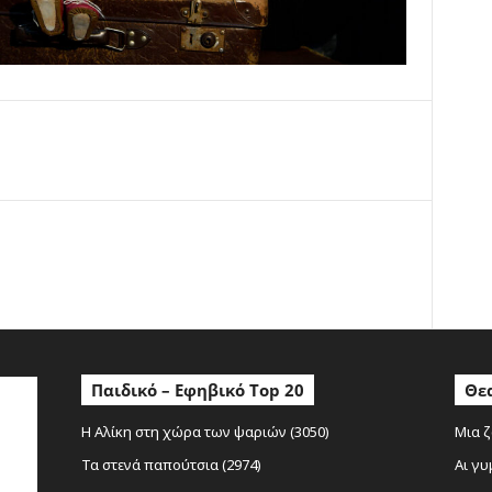
ο
Παιδικό – Εφηβικό Top 20
Θεα
Η Αλίκη στη χώρα των ψαριών (3050)
Μια ζ
Τα στενά παπούτσια (2974)
Αι γυ