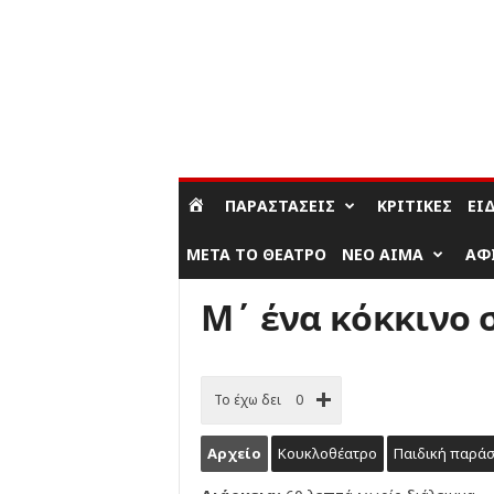
ΣΎΝΔΕΣΗ / ΕΓΓΡΑΦΉ
ΠΑΡΑΣΤΆΣΕΙΣ
ΚΡΙΤΙΚΈΣ
ΕΊ
ΜΕΤΆ ΤΟ ΘΈΑΤΡΟ
ΝΈΟ ΑΊΜΑ
ΑΦ
Μ΄ ένα κόκκινο 
Το έχω δει
0
Αρχείο
Κουκλοθέατρο
Παιδική παρά