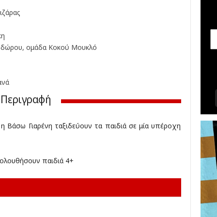
σ
ιζάρας
ε
ι
ς
κη
,
οδώρου, ομάδα Κοκού Μουκλό
δ
ι
α
ανά
γ
ω
Περιγραφή
ν
ι
σ
η Βάσω Γιαρένη ταξιδεύουν τα παιδιά σε μία υπέροχη
μ
ο
ί
ολουθήσουν παιδιά 4+
,
κ
ρ
ι
τ
ι