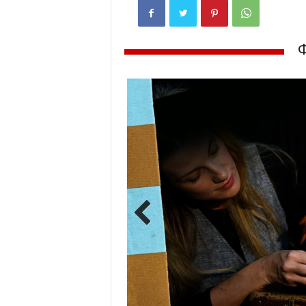
Previ
ous