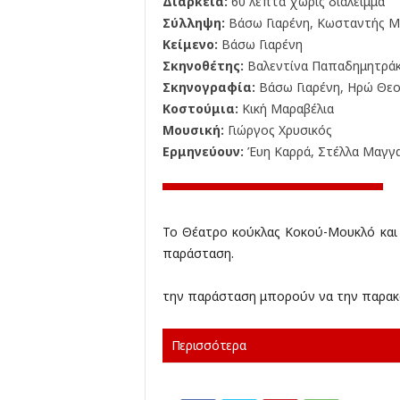
Διάρκεια:
60 λεπτά χωρίς διάλειμμα
Σύλληψη:
Βάσω Γιαρένη, Κωσταντής Μ
Κείμενο:
Βάσω Γιαρένη
Σκηνοθέτης:
Βαλεντίνα Παπαδημητρά
Σκηνογραφία:
Βάσω Γιαρένη, Ηρώ Θε
Κοστούμια:
Κική Μαραβέλια
Μουσική:
Γιώργος Χρυσικός
Ερμηνεύουν:
Έυη Καρρά, Στέλλα Μαγγ
Το Θέατρο κούκλας Κοκού-Μουκλό και 
παράσταση.
την παράσταση μπορούν να την παρακ
Περισσότερα