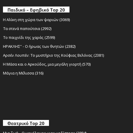
Παιδικό – Εφηβικό Top 20
Η Αλίκη στη χώρα των ψαριών (3069)
Τα στενά παπούτσια (2992)
Το παιχνίδι της χαράς (2599)
ΗΡΑΚΛΗΣ" - Ο ήρωας των θνητών (2382)
Αρσέν Λουπέν: Το μυστήριο της Κούφιας Βελόνας (2381)
Η Μάσα και ο Αρκούδος, μια μεγάλη γιορτή (570)
Μάγια η Μέλισσα (316)
Θεατρικό Top 20
Μια ζωή - Ο μονόλογος μιας μοδίστρας (3884)