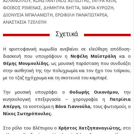
ΑΣΛΑΝΟΓΛΟΥ, ΚΩΝΣΤΑΝΤΙΝΟΣ ΑΣΠΙΩΤΗΣ, ΙΝΤΡΑ ΚΕΪΝ,
ΦΟΙΒΟΣ ΡΙΜΕΝΑΣ, ΔΗΜΗΤΡΑ ΒΗΤΤΑ, ΜΑΡΙΑ ΚΥΡΩΖΗ,
ΔΙΟΝΥΣΙΑ ΜΠΑΛΑΜΩΤΗ, ΕΡΩΦΙΛΗ ΠΑΝΑΓΙΩΤΑΡΕΑ,
ΑΝΑΣΤΑΣΙΑ ΤΖΕΛΕΠΗ
Σχετικά
Η αριστοφανική κωμωδία ανεβαίνει σε ελεύθερη απόδοση-
διασκευή που υπογράφουν η
Νεφέλη Μαϊστράλη
και ο
Θέμης Μουμουλίδης
, ως μουσική παράσταση που συνδυάζει
στην αισθητική της την πολυχρωμία και τον ήχο του τσίρκου,
με το τζαζ ηχόχρωμα και τη σκοτεινιά του καμπαρέ.
Την μουσική υπογράφει ο
Θοδωρής Οικονόμου,
την
κινησιολογική επεξεργασία – χορογραφία η
Πατρίσια
Απέργη,
τα κοστούμια η
Βάνα Γιαννούλα,
τους φωτισμούς ο
Νίκος Σωτηρόπουλος.
Στο ρόλο του Βλέπυρου ο
Χρήστος Χατζηπαναγιώτης,
στο