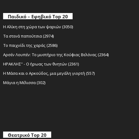
Παιδικό – Εφηβικό Top 20
Η Αλίκη στη χώρα των ψαριών (3050)
Τα στενά παπούτσια (2974)
Το παιχνίδι της χαράς (2586)
Αρσέν Λουπέν: Το μυστήριο της Κούφιας Βελόνας (2364)
ΗΡΑΚΛΗΣ" - Ο ήρωας των θνητών (2361)
Η Μάσα και ο Αρκούδος, μια μεγάλη γιορτή (557)
Μάγια η Μέλισσα (302)
Θεατρικό Top 20