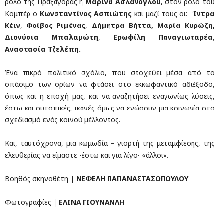
ρόλο της Πραξαγόρας η
Μαρίνα Ασλάνογλου
, στον ρόλο του
Κομπέρ ο
Κωνσταντίνος Ασπιώτης
και μαζί τους οι:
Ίντρα
Κέιν
,
Φοίβος Ριμένας
,
Δήμητρα Βήττα, Μαρία Κυρώζη,
Διονύσια Μπαλαμώτη
,
Ερωφίλη Παναγιωταρέα
,
Αναστασία Τζελέπη.
Ένα πικρό πολιτικό σχόλιο, που στοχεύει μέσα από το
σπάσιμο των ορίων να φτάσει στο εκκωφαντικό αδιέξοδο,
όπως και η εποχή μας, και να αναζητήσει εναγωνίως λύσεις,
έστω και ουτοπικές, ικανές όμως να ενώσουν μια κοινωνία στο
σχεδιασμό ενός κοινού μέλλοντος.
Και, ταυτόχρονα, μια κωμωδία – γιορτή της μεταμφίεσης, της
ελευθερίας να είμαστε -έστω και για λίγο- «άλλοι».
Βοηθός σκηνοθέτη |
ΝΕΦΕΛΗ ΠΑΠΑΝΑΣΤΑΣΟΠΟΥΛΟΥ
Φωτογραφίες |
ΕΛΙΝΑ ΓΙΟΥΝΑΝΛΗ