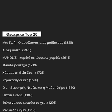
Θεατρικό Top 20
Μια ζωή - Ο μονόλογος μιας μοδίστρας (3865)
Αι γυμνισταί (2970)
MANOLIS - καρδιά σε τέσσερις χορδές (2611)
stand-upάντεχα (1739)
Χάσαμε τη Θεία Στοπ (1725)
Στρακαστρούκες (1638)
Ο επιθεωρητής Ντρέικ και η Μαύρη Χήρα (1560)
Πετάει Πετάει (1307)
Θέλω να σου κρατάω το χέρι (1295)
Μια άλλη Θήβα (1217)