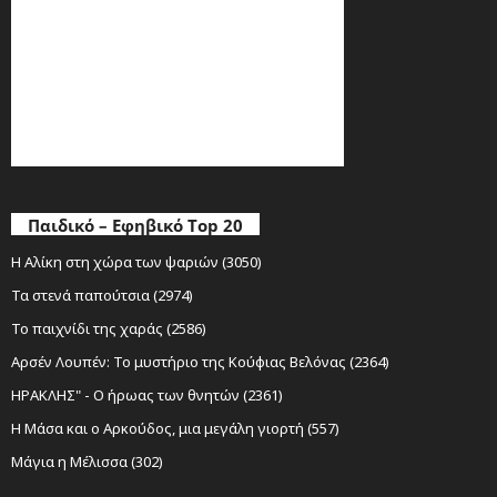
Παιδικό – Εφηβικό Top 20
Η Αλίκη στη χώρα των ψαριών (3050)
Τα στενά παπούτσια (2974)
Το παιχνίδι της χαράς (2586)
Αρσέν Λουπέν: Το μυστήριο της Κούφιας Βελόνας (2364)
ΗΡΑΚΛΗΣ" - Ο ήρωας των θνητών (2361)
Η Μάσα και ο Αρκούδος, μια μεγάλη γιορτή (557)
Μάγια η Μέλισσα (302)