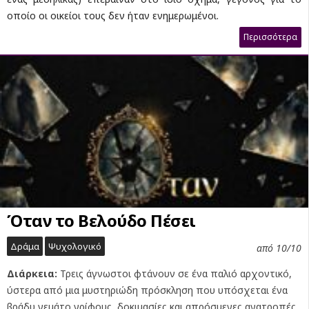
οποίο οι οικείοι τους δεν ήταν ενημερωμένοι.
Περισσότερα
Όταν το Βελούδο Πέσει
Δράμα
Ψυχολογικό
από 10/10
Διάρκεια:
Τρεις άγνωστοι φτάνουν σε ένα παλιό αρχοντικό,
ύστερα από μια μυστηριώδη πρόσκληση που υπόσχεται ένα
βράδυ γεμάτο γρίφους, δοκιμασίες και απρόσμενες ανατροπές.