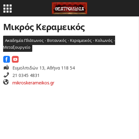
Μικρός Κεραμεικός
Ακαδημία Πλάτωνος - Βοτανικός - Κεραμεικός - Κολωνός -
Μεταξουργείο
Ευμολπιδών 13, Αθήνα 118 54
21 0345 4831
mikroskerameikos.gr