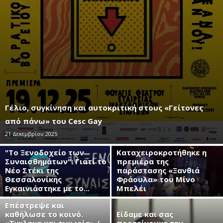
Γέλιο, συγκίνηση και αυτοκριτική στους «Γείτονες
από πάνω» του Cesc Gay
21 Δεκεμβρίου 2025
"Το Ξενοδοχείο των
Καταχειροκροτήθηκε η
Συναισθημάτων": Γιατί το
πρεμιέρα της
Νέο Στέκι της
παράστασης «Ξανθιά
Θεσσαλονίκης
Φράουλα» του Μίνο
Εγκαινιάστηκε με το...
Μπελέι
Επέστρεψε και
καθήλωσε το κοινό.
Είδαμε και σας