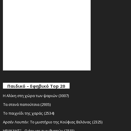
Παιδικό – Εφηβικό Top 20
Η Αλίκη στη χώρα των ψαριών (3007)
Τα στενά παπούτσια (2935)
Το παιχνίδι της χαράς (2534)
Αρσέν Λουπέν: Το μυστήριο της Κούφιας Βελόνας (2325)
ΗΡΑΚΛΗΣ" - Ο ήρωας των θνητών (2315)