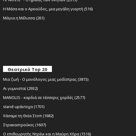
Η Μάσα και ο Αρκούδος, μια μεγάλη γιορτή (516)
Μάγια η Μέλισσα (261)
Θεατρικό Top 20
Μια ζωή - Ο μονόλογος μιας μοδίστρας (3815)
Αι γυμνισταί (2932)
MANOLIS - καρδιά σε τέσσερις χορδές (2577)
stand-upάντεχα (1701)
Χάσαμε τη Θεία Στοπ (1682)
Στρακαστρούκες (1607)
Ο επιθεωρητής Ντρέικ και η Μαύρη Χήρα (1516)