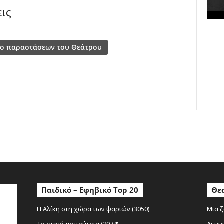
ις
κ
έ
ς
Παιδικό – Εφηβικό Top 20
Θεα
Η Αλίκη στη χώρα των ψαριών (3050)
Μια ζ