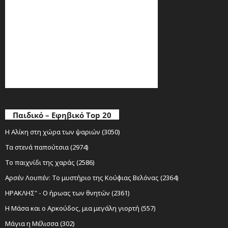
Παιδικό – Εφηβικό Top 20
Η Αλίκη στη χώρα των ψαριών (3050)
Τα στενά παπούτσια (2974)
Το παιχνίδι της χαράς (2586)
Αρσέν Λουπέν: Το μυστήριο της Κούφιας Βελόνας (2364)
ΗΡΑΚΛΗΣ" - Ο ήρωας των θνητών (2361)
Η Μάσα και ο Αρκούδος, μια μεγάλη γιορτή (557)
Μάγια η Μέλισσα (302)