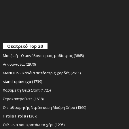
Θεατρικό Top 20
Μια ζωή - Ο μονόλογος μιας μοδίστρας (3865)
Αι γυμνισταί (2970)
MANOLIS - καρδιά σε τέσσερις χορδές (2611)
stand-upάντεχα (1739)
Χάσαμε τη Θεία Στοπ (1725)
Στρακαστρούκες (1638)
Ο επιθεωρητής Ντρέικ και η Μαύρη Χήρα (1560)
Πετάει Πετάει (1307)
Θέλω να σου κρατάω το χέρι (1295)