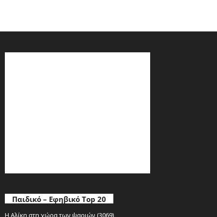
Παιδικό – Εφηβικό Top 20
Η Αλίκη στη χώρα των ψαριών (3069)