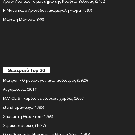
Αρσέν Λουπέν: Το μυστήριο της Κούφιας Βελόνας (2402)
Η Μάσα και ο Αρκούδος, μια μεγάλη γιορτή (597)
Μάγια η Μέλισσα (340)
Θεατρικό Top 20
Μια ζωή - Ο μονόλογος μιας μοδίστρας (3920)
Αι γυμνισταί (3011)
MANOLIS - καρδιά σε τέσσερις χορδές (2660)
stand-upάντεχα (1785)
Χάσαμε τη Θεία Στοπ (1769)
Στρακαστρούκες (1687)
Ο επιθεωρητής Ντρέικ και η Μαύρη Χήρα (1597)