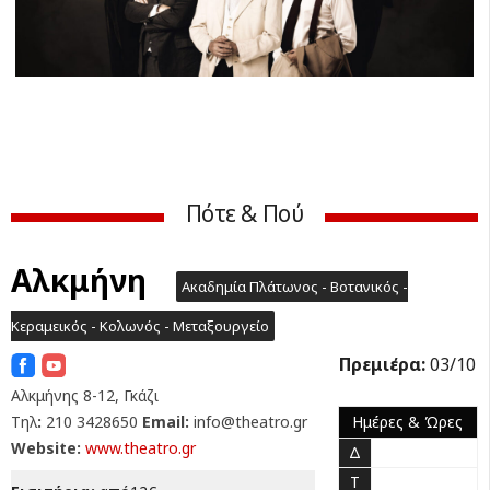
Previ
Next
ous
Πότε & Πού
Αλκμήνη
Ακαδημία Πλάτωνος - Βοτανικός -
Κεραμεικός - Κολωνός - Μεταξουργείο
Πρεμιέρα:
03/10
Αλκμήνης 8-12, Γκάζι
Τηλ
:
210 3428650
Email:
info@theatro.gr
Ημέρες & Ώρες
Website:
www.theatro.gr
Δ
Τ