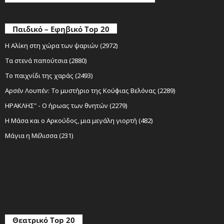
Παιδικό – Εφηβικό Top 20
Η Αλίκη στη χώρα των ψαριών (2972)
Τα στενά παπούτσια (2880)
Το παιχνίδι της χαράς (2493)
Αρσέν Λουπέν: Το μυστήριο της Κούφιας Βελόνας (2289)
ΗΡΑΚΛΗΣ" - Ο ήρωας των θνητών (2279)
Η Μάσα και ο Αρκούδος, μια μεγάλη γιορτή (482)
Μάγια η Μέλισσα (231)
Θεατρικό Top 20