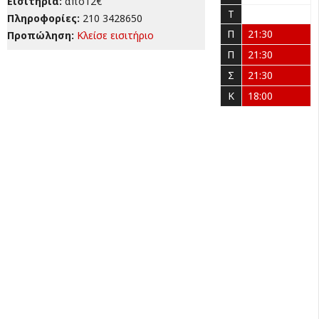
Εισιτήρια:
από12€
Τ
Πληροφορίες:
210 3428650
Π
21:30
Προπώληση:
Κλείσε εισιτήριο
Π
21:30
Σ
21:30
Κ
18:00