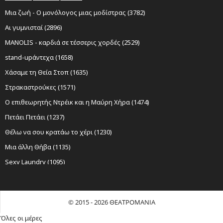
Μια ζωή - Ο μονόλογος μιας μοδίστρας (3782)
Αι γυμνισταί (2896)
MANOLIS - καρδιά σε τέσσερις χορδές (2529)
stand-upάντεχα (1658)
Χάσαμε τη Θεία Στοπ (1635)
Στρακαστρούκες (1571)
Ο επιθεωρητής Ντρέικ και η Μαύρη Χήρα (1474)
Πετάει Πετάει (1237)
Θέλω να σου κρατάω το χέρι (1230)
Μια άλλη Θήβα (1135)
Sexy Laundry (1095)
Νίκος Ξυλούρης Ο αρχάγγελος της Κρήτης (1085)
Ο Σώζων Εαυτόν Σωθήτω (1019)
© 2015 - 2026 ΘΕΑΤΡΟΜΑΝΙΑ
Όχι Άλλο Κάρβουνο (959)
Όλες οι μέρες
Εκκλησιάζουσες | Γυναικες στην εξουσία (941)