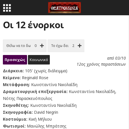
Οι 12 ένορκοι
Θέλω να το δω
0
Το έχω δει
2
από 03/10
Προσεχώς
Κοινωνικό
12ος χρόνος παραστάσεων
Διάρκεια:
105' (χωρίς διάλειμμα)
Κείμενο:
Reginald Rose
Μετάφραση:
Κωνσταντίνα Νικολαΐδη
Δραματουργική επεξεργασία:
Κωνσταντίνα Νικολαΐδη,
Νότης Παρασκευόπουλος
Σκηνοθέτης:
Κωνσταντίνα Νικολαΐδη
Σκηνογραφία:
David Negrin
Κοστούμια:
Κική Μήλιου
Φωτισμοί:
Μανώλης Μπράτσης