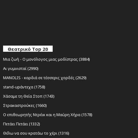
Θεατρικό Top 20
Μια ζωή - Ο μονόλογος μιας μοδίστρας (3884)
Αι γυμνισταί (2990)
MANOLIS - καρδιά σε τέσσερις χορδές (2629)
stand-upάντεχα (1758)
Χάσαμε τη Θεία Στοπ (1743)
Στρακαστρούκες (1660)
Ο επιθεωρητής Ντρέικ και η Μαύρη Χήρα (1578)
Πετάει Πετάει (1332)
Θέλω να σου κρατάω το χέρι (1316)