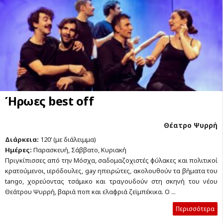
Ήρωες best off
Θέατρο Ψυρρή
Διάρκεια:
120’ (με διάλειμμα)
Ημέρες:
Παρασκευή, Σάββατο, Κυριακή
Πριγκίπισσες από την Μόσχα, σαδομαζοχιστές φύλακες και πολιτικοί
κρατούμενοι, ιερόδουλες, gay ηπειρώτες, ακολουθούν τα βήματα του
tango, χορεύοντας τσάμικο και τραγουδούν στη σκηνή του νέου
Θεάτρου Ψυρρή, βαριά ποπ και ελαφριά ζεϊμπέκικα. Ο ...
Περισσότερα