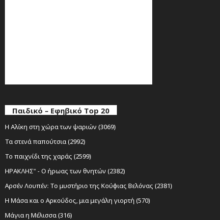
Παιδικό – Εφηβικό Top 20
Η Αλίκη στη χώρα των ψαριών (3069)
Τα στενά παπούτσια (2992)
Το παιχνίδι της χαράς (2599)
ΗΡΑΚΛΗΣ" - Ο ήρωας των θνητών (2382)
Αρσέν Λουπέν: Το μυστήριο της Κούφιας Βελόνας (2381)
Η Μάσα και ο Αρκούδος, μια μεγάλη γιορτή (570)
Μάγια η Μέλισσα (316)