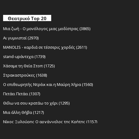
Θεατρικό Top 20
Μια ζωή - Ο μονόλογος μιας μοδίστρας (3865)
Αι γυμνισταί (2970)
MANOLIS - καρδιά σε τέσσερις χορδές (2611)
stand-upάντεχα (1739)
Χάσαμε τη Θεία Στοπ (1725)
Στρακαστρούκες (1638)
Ο επιθεωρητής Ντρέικ και η Μαύρη Χήρα (1560)
Πετάει Πετάει (1307)
Θέλω να σου κρατάω το χέρι (1295)
Μια άλλη Θήβα (1217)
Νίκος Ξυλούρης Ο αρχάγγελος της Κρήτης (1157)
Sexy Laundry (1152)