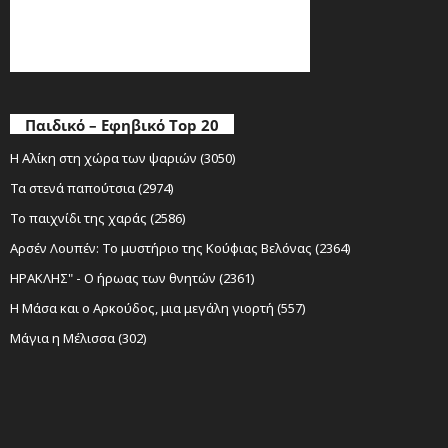
Παιδικό – Εφηβικό Top 20
Η Αλίκη στη χώρα των ψαριών (3050)
Τα στενά παπούτσια (2974)
Το παιχνίδι της χαράς (2586)
Αρσέν Λουπέν: Το μυστήριο της Κούφιας Βελόνας (2364)
ΗΡΑΚΛΗΣ" - Ο ήρωας των θνητών (2361)
Η Μάσα και ο Αρκούδος, μια μεγάλη γιορτή (557)
Μάγια η Μέλισσα (302)