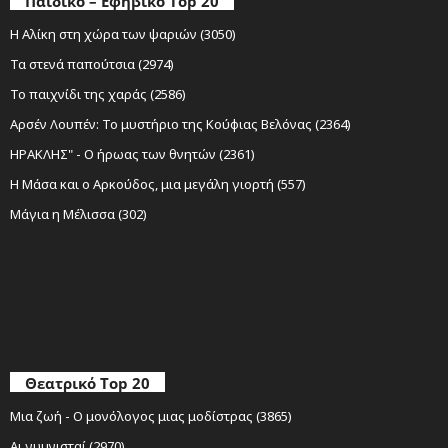
Παιδικό – Εφηβικό Top 20
Η Αλίκη στη χώρα των ψαριών (3050)
Τα στενά παπούτσια (2974)
Το παιχνίδι της χαράς (2586)
Αρσέν Λουπέν: Το μυστήριο της Κούφιας Βελόνας (2364)
ΗΡΑΚΛΗΣ" - Ο ήρωας των θνητών (2361)
Η Μάσα και ο Αρκούδος, μια μεγάλη γιορτή (557)
Μάγια η Μέλισσα (302)
Θεατρικό Top 20
Μια ζωή - Ο μονόλογος μιας μοδίστρας (3865)
Αι γυμνισταί (2970)