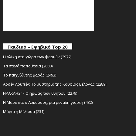
Παιδικό – Εφηβικό Top 20
Η Αλίκη στη χώρα των ψαριών (2972)
Τα στενά παπούτσια (2880)
Το παιχνίδι της χαράς (2493)
Αρσέν Λουπέν: Το μυστήριο της Κούφιας Βελόνας (2289)
ΗΡΑΚΛΗΣ" - Ο ήρωας των θνητών (2279)
Η Μάσα και ο Αρκούδος, μια μεγάλη γιορτή (482)
Μάγια η Μέλισσα (231)