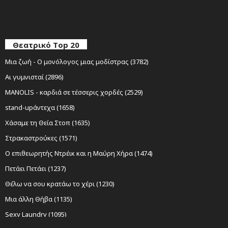
Θεατρικό Top 20
Μια ζωή - Ο μονόλογος μιας μοδίστρας (3782)
Αι γυμνισταί (2896)
MANOLIS - καρδιά σε τέσσερις χορδές (2529)
stand-upάντεχα (1658)
Χάσαμε τη Θεία Στοπ (1635)
Στρακαστρούκες (1571)
Ο επιθεωρητής Ντρέικ και η Μαύρη Χήρα (1474)
Πετάει Πετάει (1237)
Θέλω να σου κρατάω το χέρι (1230)
Μια άλλη Θήβα (1135)
Sexy Laundry (1095)