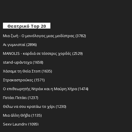
Θεατρικό Top 20
Μια ζωή - Ο μονόλογος μιας μοδίστρας (3782)
Αι γυμνισταί (2896)
MANOLIS - καρδιά σε τέσσερις χορδές (2529)
stand-upάντεχα (1658)
Χάσαμε τη Θεία Στοπ (1635)
Στρακαστρούκες (1571)
Ο επιθεωρητής Ντρέικ και η Μαύρη Χήρα (1474)
Πετάει Πετάει (1237)
Θέλω να σου κρατάω το χέρι (1230)
Μια άλλη Θήβα (1135)
Sexy Laundry (1095)