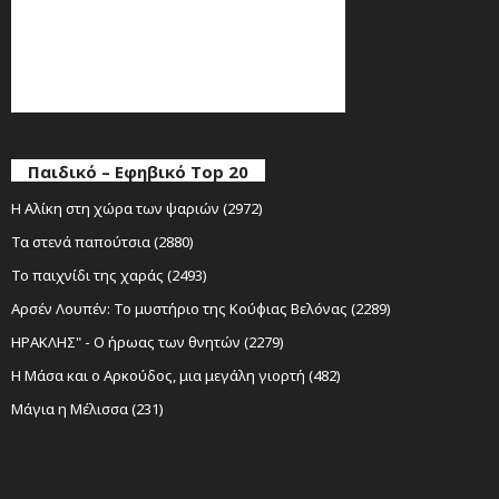
Παιδικό – Εφηβικό Top 20
Η Αλίκη στη χώρα των ψαριών (2972)
Τα στενά παπούτσια (2880)
Το παιχνίδι της χαράς (2493)
Αρσέν Λουπέν: Το μυστήριο της Κούφιας Βελόνας (2289)
ΗΡΑΚΛΗΣ" - Ο ήρωας των θνητών (2279)
Η Μάσα και ο Αρκούδος, μια μεγάλη γιορτή (482)
Μάγια η Μέλισσα (231)