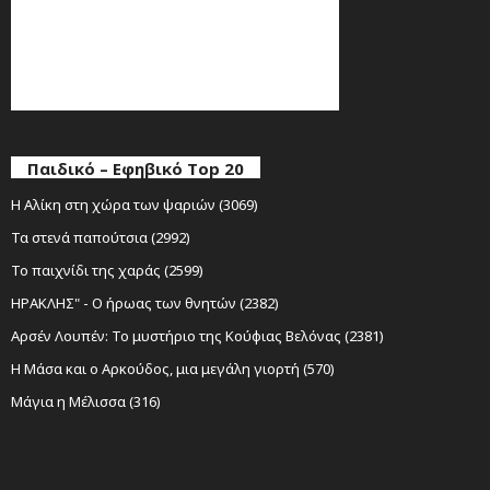
Παιδικό – Εφηβικό Top 20
Η Αλίκη στη χώρα των ψαριών (3069)
Τα στενά παπούτσια (2992)
Το παιχνίδι της χαράς (2599)
ΗΡΑΚΛΗΣ" - Ο ήρωας των θνητών (2382)
Αρσέν Λουπέν: Το μυστήριο της Κούφιας Βελόνας (2381)
Η Μάσα και ο Αρκούδος, μια μεγάλη γιορτή (570)
Μάγια η Μέλισσα (316)