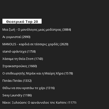
Θεατρικό Top 20
Μια ζωή - Ο μονόλογος μιας μοδίστρας (3884)
Αι γυμνισταί (2990)
MANOLIS - καρδιά σε τέσσερις χορδές (2629)
stand-upάντεχα (1758)
Χάσαμε τη Θεία Στοπ (1743)
Στρακαστρούκες (1660)
Ο επιθεωρητής Ντρέικ και η Μαύρη Χήρα (1578)
Πετάει Πετάει (1332)
Θέλω να σου κρατάω το χέρι (1316)
Sexy Laundry (1186)
Νίκος Ξυλούρης Ο αρχάγγελος της Κρήτης (1171)