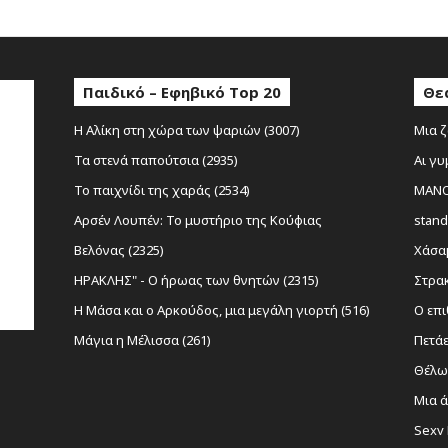
Παιδικό – Εφηβικό Top 20
Θε
Η Αλίκη στη χώρα των ψαριών (3007)
Μια ζ
Τα στενά παπούτσια (2935)
Αι γυ
Το παιχνίδι της χαράς (2534)
MANOL
Αρσέν Λουπέν: Το μυστήριο της Κούφιας
stand
Βελόνας (2325)
Χάσαμ
ΗΡΑΚΛΗΣ" - Ο ήρωας των θνητών (2315)
Στρακ
Η Μάσα και ο Αρκούδος, μια μεγάλη γιορτή (516)
Ο επι
Μάγια η Μέλισσα (261)
Πετάε
Θέλω 
Μια ά
Sexy 