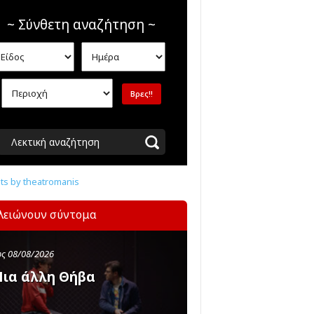
~ Σύνθετη αναζήτηση ~
Λεκτική αναζήτηση
s by theatromanis
λειώνουν σύντομα
ς 08/08/2026
ια άλλη Θήβα