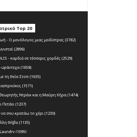
ατρικό Top 20
ωή - Ο μονόλογος μιας μοδίστρας (3782)
μνισταί (2896)
IS - καρδιά σε τέσσερις χορδές (2529)
-upάντεχα (1658)
ε τη Θεία Στοπ (1635)
αστρούκες (1571)
θεωρητής Ντρέικ και η Μαύρη Χήρα (1474)
ι Πετάει (1237)
να σου κρατάω το χέρι (1230)
λλη Θήβα (1135)
Laundry (1095)