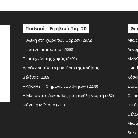
Παιδικό – Εφηβικό Top 20
Θε
Η Αλίκη στη χώρα των ψαριών (2972)
Μια ζ
Τα στενά παπούτσια (2880)
Αι γυ
Το παιχνίδι της χαράς (2493)
MANOL
Αρσέν Λουπέν: Το μυστήριο της Κούφιας
stand
Βελόνας (2289)
Χάσαμ
ΗΡΑΚΛΗΣ" - Ο ήρωας των θνητών (2279)
Στρακ
Η Μάσα και ο Αρκούδος, μια μεγάλη γιορτή (482)
Ο επι
Μάγια η Μέλισσα (231)
Πετάε
Θέλω 
Μια ά
Sexy 