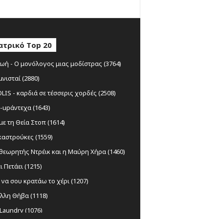
ατρικό Top 20
ωή - Ο μονόλογος μιας μοδίστρας (3764)
μνισταί (2880)
IS - καρδιά σε τέσσερις χορδές (2508)
-upάντεχα (1643)
ε τη Θεία Στοπ (1614)
αστρούκες (1559)
θεωρητής Ντρέικ και η Μαύρη Χήρα (1460)
ι Πετάει (1215)
να σου κρατάω το χέρι (1207)
λλη Θήβα (1118)
Laundry (1076)