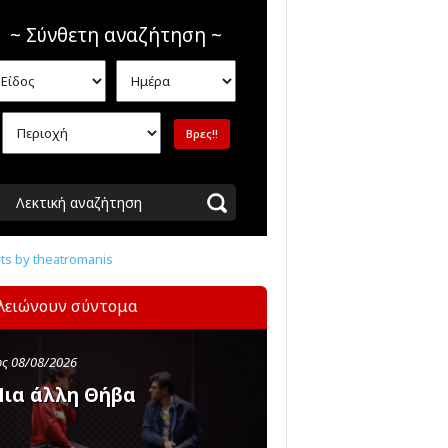
~ Σύνθετη αναζήτηση ~
Λεκτική αναζήτηση
s by theatromanis
λειώνουν σύντομα
ς 08/08/2026
ια άλλη Θήβα