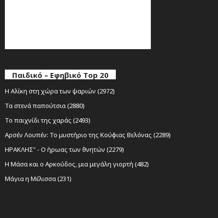
Παιδικό – Εφηβικό Top 20
Η Αλίκη στη χώρα των ψαριών (2972)
Τα στενά παπούτσια (2880)
Το παιχνίδι της χαράς (2493)
Αρσέν Λουπέν: Το μυστήριο της Κούφιας Βελόνας (2289)
ΗΡΑΚΛΗΣ" - Ο ήρωας των θνητών (2279)
Η Μάσα και ο Αρκούδος, μια μεγάλη γιορτή (482)
Μάγια η Μέλισσα (231)