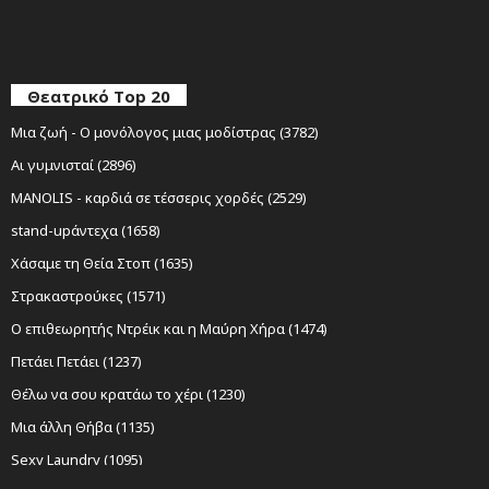
Θεατρικό Top 20
Μια ζωή - Ο μονόλογος μιας μοδίστρας (3782)
Αι γυμνισταί (2896)
MANOLIS - καρδιά σε τέσσερις χορδές (2529)
stand-upάντεχα (1658)
Χάσαμε τη Θεία Στοπ (1635)
Στρακαστρούκες (1571)
Ο επιθεωρητής Ντρέικ και η Μαύρη Χήρα (1474)
Πετάει Πετάει (1237)
Θέλω να σου κρατάω το χέρι (1230)
Μια άλλη Θήβα (1135)
Sexy Laundry (1095)