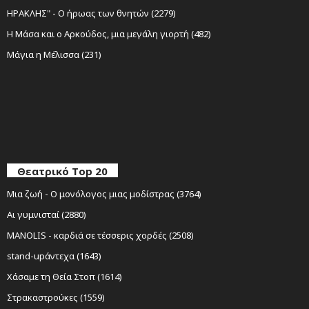
ΗΡΑΚΛΗΣ" - Ο ήρωας των θνητών (2279)
Η Μάσα και ο Αρκούδος, μια μεγάλη γιορτή (482)
Μάγια η Μέλισσα (231)
Θεατρικό Top 20
Μια ζωή - Ο μονόλογος μιας μοδίστρας (3764)
Αι γυμνισταί (2880)
MANOLIS - καρδιά σε τέσσερις χορδές (2508)
stand-upάντεχα (1643)
Χάσαμε τη Θεία Στοπ (1614)
Στρακαστρούκες (1559)