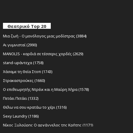
Θεατρικό Top 20
Μια ζωή - Ο μονόλογος μιας μοδίστρας (3884)
Αι γυμνισταί (2990)
MANOLIS - καρδιά σε τέσσερις χορδές (2629)
stand-upάντεχα (1758)
Χάσαμε τη Θεία Στοπ (1743)
Στρακαστρούκες (1660)
Ο επιθεωρητής Ντρέικ και η Μαύρη Χήρα (1578)
Πετάει Πετάει (1332)
Θέλω να σου κρατάω το χέρι (1316)
Sexy Laundry (1186)
Νίκος Ξυλούρης Ο αρχάγγελος της Κρήτης (1171)