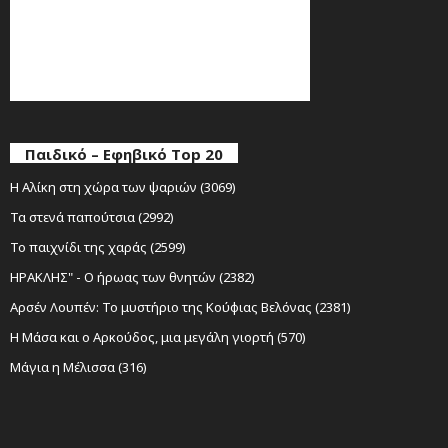
Παιδικό – Εφηβικό Top 20
Η Αλίκη στη χώρα των ψαριών (3069)
Τα στενά παπούτσια (2992)
Το παιχνίδι της χαράς (2599)
ΗΡΑΚΛΗΣ" - Ο ήρωας των θνητών (2382)
Αρσέν Λουπέν: Το μυστήριο της Κούφιας Βελόνας (2381)
Η Μάσα και ο Αρκούδος, μια μεγάλη γιορτή (570)
Μάγια η Μέλισσα (316)