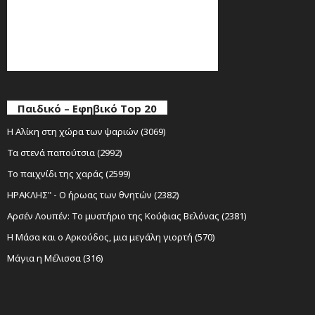
Παιδικό – Εφηβικό Top 20
Η Αλίκη στη χώρα των ψαριών (3069)
Τα στενά παπούτσια (2992)
Το παιχνίδι της χαράς (2599)
ΗΡΑΚΛΗΣ" - Ο ήρωας των θνητών (2382)
Αρσέν Λουπέν: Το μυστήριο της Κούφιας Βελόνας (2381)
Η Μάσα και ο Αρκούδος, μια μεγάλη γιορτή (570)
Μάγια η Μέλισσα (316)