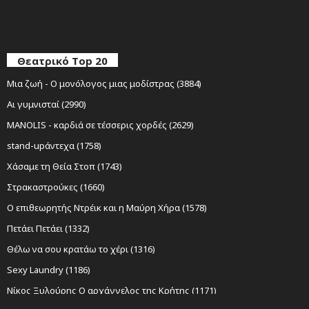
Θεατρικό Top 20
Μια ζωή - Ο μονόλογος μιας μοδίστρας (3884)
Αι γυμνισταί (2990)
MANOLIS - καρδιά σε τέσσερις χορδές (2629)
stand-upάντεχα (1758)
Χάσαμε τη Θεία Στοπ (1743)
Στρακαστρούκες (1660)
Ο επιθεωρητής Ντρέικ και η Μαύρη Χήρα (1578)
Πετάει Πετάει (1332)
Θέλω να σου κρατάω το χέρι (1316)
Sexy Laundry (1186)
Νίκος Ξυλούρης Ο αρχάγγελος της Κρήτης (1171)