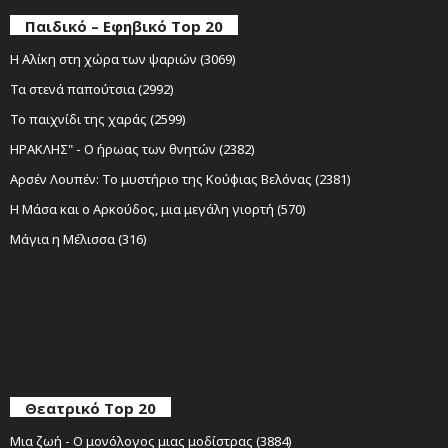
Παιδικό – Εφηβικό Top 20
Η Αλίκη στη χώρα των ψαριών (3069)
Τα στενά παπούτσια (2992)
Το παιχνίδι της χαράς (2599)
ΗΡΑΚΛΗΣ" - Ο ήρωας των θνητών (2382)
Αρσέν Λουπέν: Το μυστήριο της Κούφιας Βελόνας (2381)
Η Μάσα και ο Αρκούδος, μια μεγάλη γιορτή (570)
Μάγια η Μέλισσα (316)
Θεατρικό Top 20
Μια ζωή - Ο μονόλογος μιας μοδίστρας (3884)