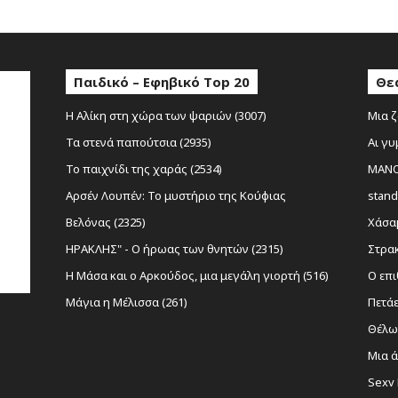
Παιδικό – Εφηβικό Top 20
Θε
Η Αλίκη στη χώρα των ψαριών (3007)
Μια ζ
Τα στενά παπούτσια (2935)
Αι γυ
Το παιχνίδι της χαράς (2534)
MANOL
Αρσέν Λουπέν: Το μυστήριο της Κούφιας
stand
Βελόνας (2325)
Χάσαμ
ΗΡΑΚΛΗΣ" - Ο ήρωας των θνητών (2315)
Στρακ
Η Μάσα και ο Αρκούδος, μια μεγάλη γιορτή (516)
Ο επι
Μάγια η Μέλισσα (261)
Πετάε
Θέλω 
Μια ά
Sexy 