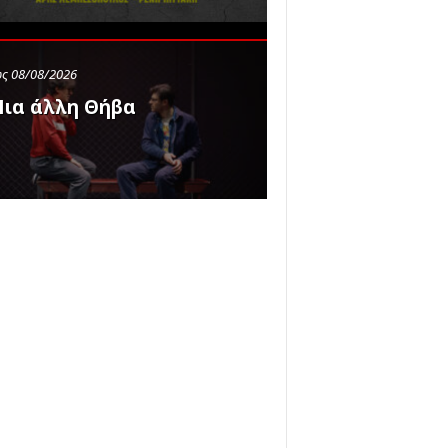
ς 08/08/2026
ια άλλη Θήβα