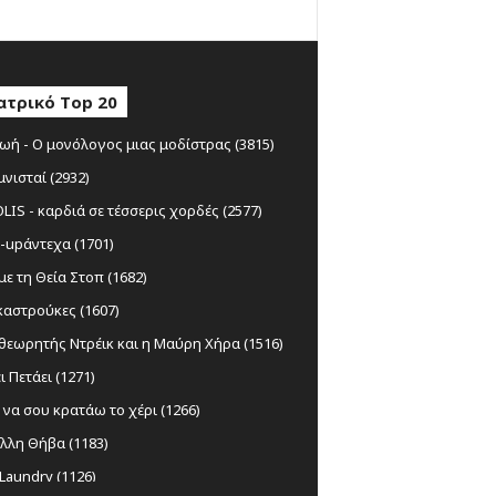
ατρικό Top 20
ωή - Ο μονόλογος μιας μοδίστρας (3815)
μνισταί (2932)
IS - καρδιά σε τέσσερις χορδές (2577)
-upάντεχα (1701)
ε τη Θεία Στοπ (1682)
αστρούκες (1607)
θεωρητής Ντρέικ και η Μαύρη Χήρα (1516)
ι Πετάει (1271)
να σου κρατάω το χέρι (1266)
λλη Θήβα (1183)
Laundry (1126)