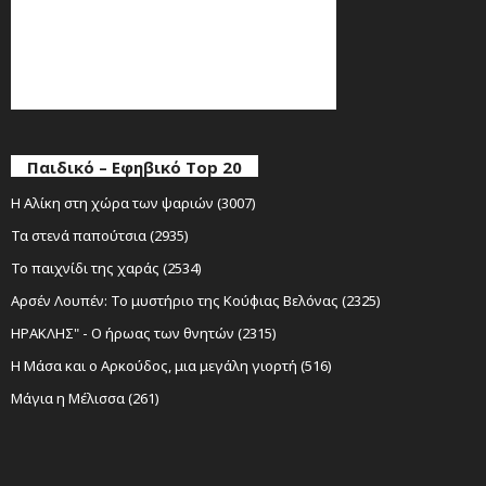
Παιδικό – Εφηβικό Top 20
Η Αλίκη στη χώρα των ψαριών (3007)
Τα στενά παπούτσια (2935)
Το παιχνίδι της χαράς (2534)
Αρσέν Λουπέν: Το μυστήριο της Κούφιας Βελόνας (2325)
ΗΡΑΚΛΗΣ" - Ο ήρωας των θνητών (2315)
Η Μάσα και ο Αρκούδος, μια μεγάλη γιορτή (516)
Μάγια η Μέλισσα (261)