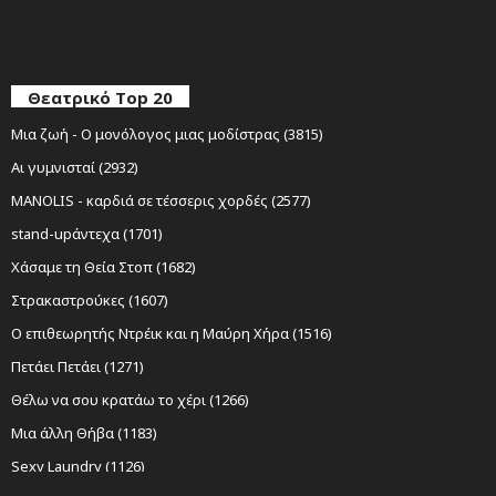
Θεατρικό Top 20
Μια ζωή - Ο μονόλογος μιας μοδίστρας (3815)
Αι γυμνισταί (2932)
MANOLIS - καρδιά σε τέσσερις χορδές (2577)
stand-upάντεχα (1701)
Χάσαμε τη Θεία Στοπ (1682)
Στρακαστρούκες (1607)
Ο επιθεωρητής Ντρέικ και η Μαύρη Χήρα (1516)
Πετάει Πετάει (1271)
Θέλω να σου κρατάω το χέρι (1266)
Μια άλλη Θήβα (1183)
Sexy Laundry (1126)