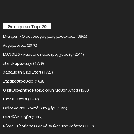
Θεατρικό Top 20
Μια ζωή - Ο μονόλογος μιας μοδίστρας (3865)
Αι γυμνισταί (2970)
MANOLIS - καρδιά σε τέσσερις χορδές (2611)
stand-upάντεχα (1739)
Χάσαμε τη Θεία Στοπ (1725)
Στρακαστρούκες (1638)
Ο επιθεωρητής Ντρέικ και η Μαύρη Χήρα (1560)
Πετάει Πετάει (1307)
Θέλω να σου κρατάω το χέρι (1295)
Μια άλλη Θήβα (1217)
Νίκος Ξυλούρης Ο αρχάγγελος της Κρήτης (1157)