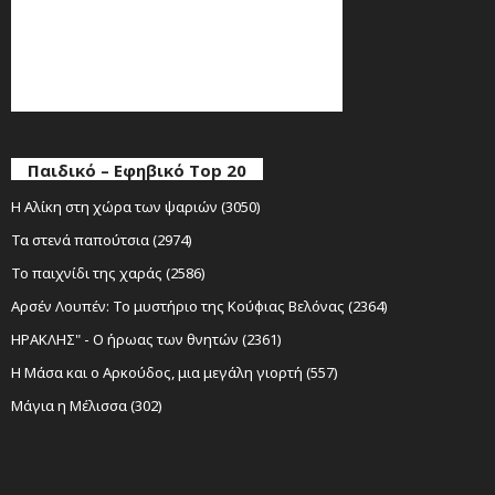
Παιδικό – Εφηβικό Top 20
Η Αλίκη στη χώρα των ψαριών (3050)
Τα στενά παπούτσια (2974)
Το παιχνίδι της χαράς (2586)
Αρσέν Λουπέν: Το μυστήριο της Κούφιας Βελόνας (2364)
ΗΡΑΚΛΗΣ" - Ο ήρωας των θνητών (2361)
Η Μάσα και ο Αρκούδος, μια μεγάλη γιορτή (557)
Μάγια η Μέλισσα (302)