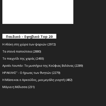
Παιδικό – Εφηβικό Top 20
Η Αλίκη στη χώρα των ψαριών (2972)
Τα στενά παπούτσια (2880)
Το παιχνίδι της χαράς (2493)
Αρσέν Λουπέν: Το μυστήριο της Κούφιας Βελόνας (2289)
ΗΡΑΚΛΗΣ" - Ο ήρωας των θνητών (2279)
Η Μάσα και ο Αρκούδος, μια μεγάλη γιορτή (482)
Μάγια η Μέλισσα (231)