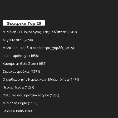
Θεατρικό Top 20
Μια ζωή - Ο μονόλογος μιας μοδίστρας (3782)
Αι γυμνισταί (2896)
MANOLIS - καρδιά σε τέσσερις χορδές (2529)
stand-upάντεχα (1658)
Χάσαμε τη Θεία Στοπ (1635)
Στρακαστρούκες (1571)
Ο επιθεωρητής Ντρέικ και η Μαύρη Χήρα (1474)
Πετάει Πετάει (1237)
Θέλω να σου κρατάω το χέρι (1230)
Μια άλλη Θήβα (1135)
Sexy Laundry (1095)