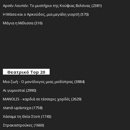
Αρσέν Λουπέν: Το μυστήριο της Κούφιας Βελόνας (2381)
Η Μάσα και ο Αρκούδος, μια μεγάλη γιορτή (570)
Μάγια η Μέλισσα (316)
Θεατρικό Top 20
Μια ζωή - Ο μονόλογος μιας μοδίστρας (3884)
Αι γυμνισταί (2990)
MANOLIS - καρδιά σε τέσσερις χορδές (2629)
stand-upάντεχα (1758)
Χάσαμε τη Θεία Στοπ (1743)
Στρακαστρούκες (1660)