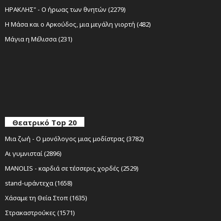
ΗΡΑΚΛΗΣ" - Ο ήρωας των θνητών (2279)
Η Μάσα και ο Αρκούδος, μια μεγάλη γιορτή (482)
Μάγια η Μέλισσα (231)
Θεατρικό Top 20
Μια ζωή - Ο μονόλογος μιας μοδίστρας (3782)
Αι γυμνισταί (2896)
MANOLIS - καρδιά σε τέσσερις χορδές (2529)
stand-upάντεχα (1658)
Χάσαμε τη Θεία Στοπ (1635)
Στρακαστρούκες (1571)