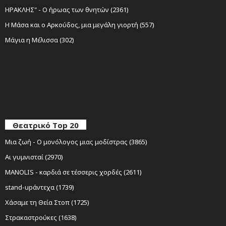
ΗΡΑΚΛΗΣ" - Ο ήρωας των θνητών (2361)
Η Μάσα και ο Αρκούδος, μια μεγάλη γιορτή (557)
Μάγια η Μέλισσα (302)
Θεατρικό Top 20
Μια ζωή - Ο μονόλογος μιας μοδίστρας (3865)
Αι γυμνισταί (2970)
MANOLIS - καρδιά σε τέσσερις χορδές (2611)
stand-upάντεχα (1739)
Χάσαμε τη Θεία Στοπ (1725)
Στρακαστρούκες (1638)