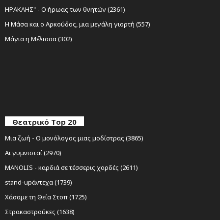
ΗΡΑΚΛΗΣ" - Ο ήρωας των θνητών (2361)
Η Μάσα και ο Αρκούδος, μια μεγάλη γιορτή (557)
Μάγια η Μέλισσα (302)
Θεατρικό Top 20
Μια ζωή - Ο μονόλογος μιας μοδίστρας (3865)
Αι γυμνισταί (2970)
MANOLIS - καρδιά σε τέσσερις χορδές (2611)
stand-upάντεχα (1739)
Χάσαμε τη Θεία Στοπ (1725)
Στρακαστρούκες (1638)