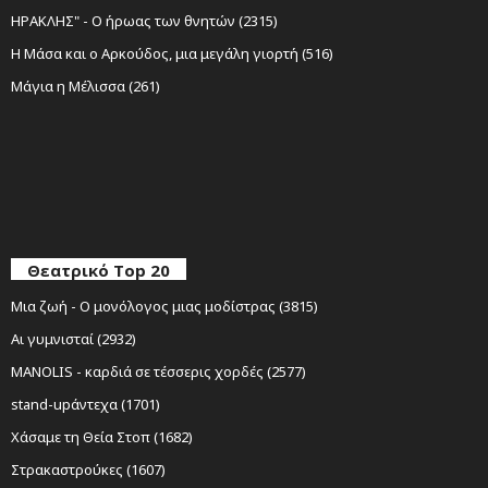
ΗΡΑΚΛΗΣ" - Ο ήρωας των θνητών (2315)
Η Μάσα και ο Αρκούδος, μια μεγάλη γιορτή (516)
Μάγια η Μέλισσα (261)
Θεατρικό Top 20
Μια ζωή - Ο μονόλογος μιας μοδίστρας (3815)
Αι γυμνισταί (2932)
MANOLIS - καρδιά σε τέσσερις χορδές (2577)
stand-upάντεχα (1701)
Χάσαμε τη Θεία Στοπ (1682)
Στρακαστρούκες (1607)