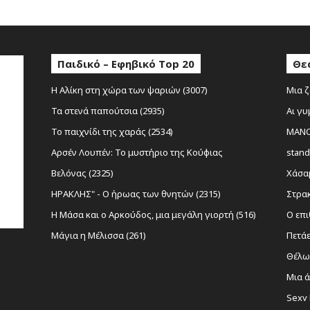
Παιδικό – Εφηβικό Top 20
Θε
Η Αλίκη στη χώρα των ψαριών (3007)
Μια ζ
Τα στενά παπούτσια (2935)
Αι γυ
Το παιχνίδι της χαράς (2534)
MANOL
Αρσέν Λουπέν: Το μυστήριο της Κούφιας
stand
Βελόνας (2325)
Χάσαμ
ΗΡΑΚΛΗΣ" - Ο ήρωας των θνητών (2315)
Στρακ
Η Μάσα και ο Αρκούδος, μια μεγάλη γιορτή (516)
Ο επι
Μάγια η Μέλισσα (261)
Πετάε
Θέλω 
Μια ά
Sexy 