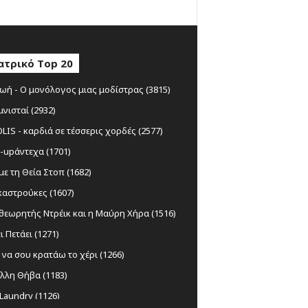
ατρικό Top 20
ωή - Ο μονόλογος μιας μοδίστρας (3815)
μνισταί (2932)
IS - καρδιά σε τέσσερις χορδές (2577)
-upάντεχα (1701)
ε τη Θεία Στοπ (1682)
αστρούκες (1607)
θεωρητής Ντρέικ και η Μαύρη Χήρα (1516)
ι Πετάει (1271)
να σου κρατάω το χέρι (1266)
λλη Θήβα (1183)
Laundry (1126)