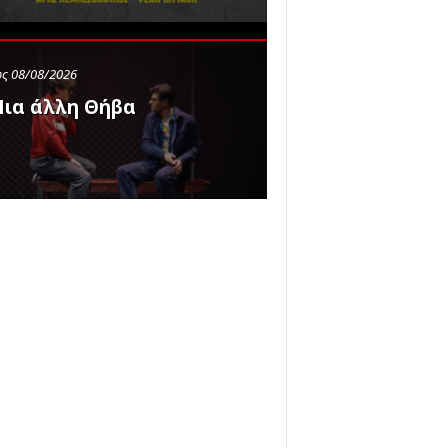
ς 08/08/2026
ια άλλη Θήβα