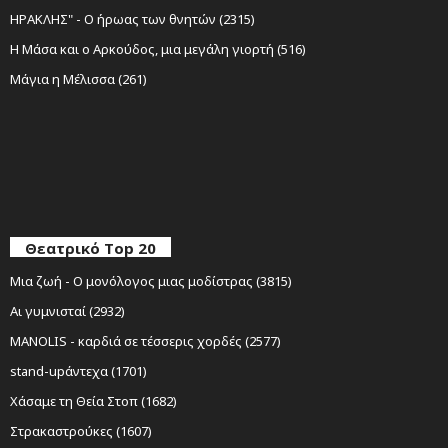
ΗΡΑΚΛΗΣ" - Ο ήρωας των θνητών (2315)
Η Μάσα και ο Αρκούδος, μια μεγάλη γιορτή (516)
Μάγια η Μέλισσα (261)
Θεατρικό Top 20
Μια ζωή - Ο μονόλογος μιας μοδίστρας (3815)
Αι γυμνισταί (2932)
MANOLIS - καρδιά σε τέσσερις χορδές (2577)
stand-upάντεχα (1701)
Χάσαμε τη Θεία Στοπ (1682)
Στρακαστρούκες (1607)