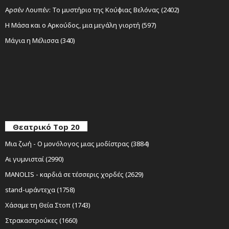
Αρσέν Λουπέν: Το μυστήριο της Κούφιας Βελόνας (2402)
Η Μάσα και ο Αρκούδος, μια μεγάλη γιορτή (597)
Μάγια η Μέλισσα (340)
Θεατρικό Top 20
Μια ζωή - Ο μονόλογος μιας μοδίστρας (3884)
Αι γυμνισταί (2990)
MANOLIS - καρδιά σε τέσσερις χορδές (2629)
stand-upάντεχα (1758)
Χάσαμε τη Θεία Στοπ (1743)
Στρακαστρούκες (1660)