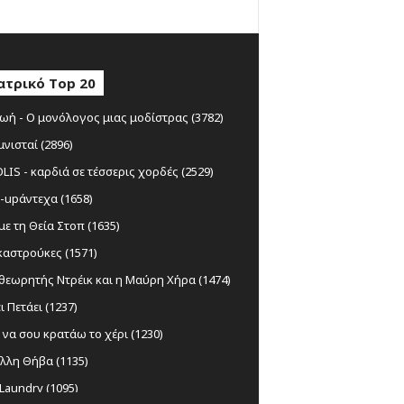
ατρικό Top 20
ωή - Ο μονόλογος μιας μοδίστρας (3782)
μνισταί (2896)
IS - καρδιά σε τέσσερις χορδές (2529)
-upάντεχα (1658)
ε τη Θεία Στοπ (1635)
αστρούκες (1571)
θεωρητής Ντρέικ και η Μαύρη Χήρα (1474)
ι Πετάει (1237)
να σου κρατάω το χέρι (1230)
λλη Θήβα (1135)
Laundry (1095)