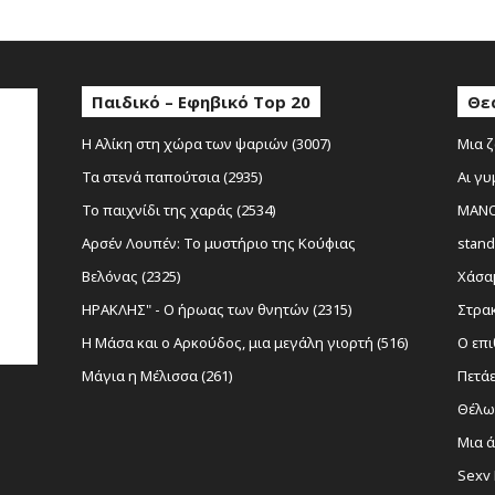
Παιδικό – Εφηβικό Top 20
Θε
Η Αλίκη στη χώρα των ψαριών (3007)
Μια ζ
Τα στενά παπούτσια (2935)
Αι γυ
Το παιχνίδι της χαράς (2534)
MANOL
Αρσέν Λουπέν: Το μυστήριο της Κούφιας
stand
Βελόνας (2325)
Χάσαμ
ΗΡΑΚΛΗΣ" - Ο ήρωας των θνητών (2315)
Στρακ
Η Μάσα και ο Αρκούδος, μια μεγάλη γιορτή (516)
Ο επι
Μάγια η Μέλισσα (261)
Πετάε
Θέλω 
Μια ά
Sexy 