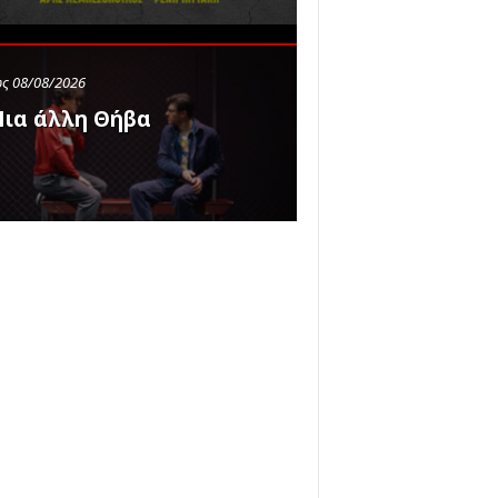
ς 08/08/2026
ια άλλη Θήβα