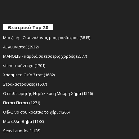
Θεατρικό Top 20
Μια ζωή - Ο μονόλογος μιας μοδίστρας (3815)
Αι γυμνισταί (2932)
MANOLIS - καρδιά σε τέσσερις χορδές (2577)
stand-upάντεχα (1701)
Χάσαμε τη Θεία Στοπ (1682)
Στρακαστρούκες (1607)
Ο επιθεωρητής Ντρέικ και η Μαύρη Χήρα (1516)
Πετάει Πετάει (1271)
Θέλω να σου κρατάω το χέρι (1266)
Μια άλλη Θήβα (1183)
Sexy Laundry (1126)