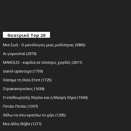
Θεατρικό Top 20
Μια ζωή - Ο μονόλογος μιας μοδίστρας (3865)
Αι γυμνισταί (2970)
MANOLIS - καρδιά σε τέσσερις χορδές (2611)
stand-upάντεχα (1739)
Χάσαμε τη Θεία Στοπ (1725)
Στρακαστρούκες (1638)
Ο επιθεωρητής Ντρέικ και η Μαύρη Χήρα (1560)
Πετάει Πετάει (1307)
Θέλω να σου κρατάω το χέρι (1295)
Μια άλλη Θήβα (1217)