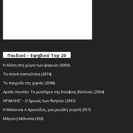
Παιδικό – Εφηβικό Top 20
Η Αλίκη στη χώρα των ψαριών (3050)
Τα στενά παπούτσια (2974)
Το παιχνίδι της χαράς (2586)
Αρσέν Λουπέν: Το μυστήριο της Κούφιας Βελόνας (2364)
ΗΡΑΚΛΗΣ" - Ο ήρωας των θνητών (2361)
Η Μάσα και ο Αρκούδος, μια μεγάλη γιορτή (557)
Μάγια η Μέλισσα (302)