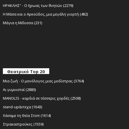
ΗΡΑΚΛΗΣ" - Ο ήρωας των θνητών (2279)
Η Μάσα και ο Αρκούδος, μια μεγάλη γιορτή (482)
Μάγια η Μέλισσα (231)
Θεατρικό Top 20
Μια ζωή - Ο μονόλογος μιας μοδίστρας (3764)
Αι γυμνισταί (2880)
MANOLIS - καρδιά σε τέσσερις χορδές (2508)
stand-upάντεχα (1643)
Χάσαμε τη Θεία Στοπ (1614)
Στρακαστρούκες (1559)