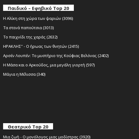
Παιδικό – Εφηβικό Top 20
Η Αλίκη στη χώρα των ψαριών (3096)
Τα στενά παπούτσια (3013)
Το παιχνίδι της χαράς (2632)
ΗΡΑΚΛΗΣ" - Ο ήρωας των θνητών (2415)
Αρσέν Λουπέν: Το μυστήριο της Κούφιας Βελόνας (2402)
Η Μάσα και ο Αρκούδος, μια μεγάλη γιορτή (597)
Μάγια η Μέλισσα (340)
Θεατρικό Top 20
Μια ζωή - Ο μονόλογος μιας μοδίστρας (3920)