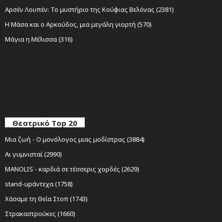
Αρσέν Λουπέν: Το μυστήριο της Κούφιας Βελόνας (2381)
Η Μάσα και ο Αρκούδος, μια μεγάλη γιορτή (570)
Μάγια η Μέλισσα (316)
Θεατρικό Top 20
Μια ζωή - Ο μονόλογος μιας μοδίστρας (3884)
Αι γυμνισταί (2990)
MANOLIS - καρδιά σε τέσσερις χορδές (2629)
stand-upάντεχα (1758)
Χάσαμε τη Θεία Στοπ (1743)
Στρακαστρούκες (1660)