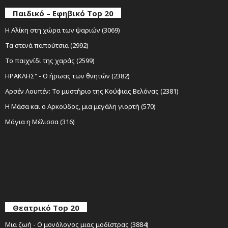
Παιδικό – Εφηβικό Top 20
Η Αλίκη στη χώρα των ψαριών (3069)
Τα στενά παπούτσια (2992)
Το παιχνίδι της χαράς (2599)
ΗΡΑΚΛΗΣ" - Ο ήρωας των θνητών (2382)
Αρσέν Λουπέν: Το μυστήριο της Κούφιας Βελόνας (2381)
Η Μάσα και ο Αρκούδος, μια μεγάλη γιορτή (570)
Μάγια η Μέλισσα (316)
Θεατρικό Top 20
Μια ζωή - Ο μονόλογος μιας μοδίστρας (3884)