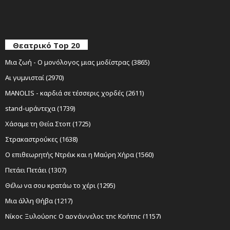
Θεατρικό Top 20
Μια ζωή - Ο μονόλογος μιας μοδίστρας (3865)
Αι γυμνισταί (2970)
MANOLIS - καρδιά σε τέσσερις χορδές (2611)
stand-upάντεχα (1739)
Χάσαμε τη Θεία Στοπ (1725)
Στρακαστρούκες (1638)
Ο επιθεωρητής Ντρέικ και η Μαύρη Χήρα (1560)
Πετάει Πετάει (1307)
Θέλω να σου κρατάω το χέρι (1295)
Μια άλλη Θήβα (1217)
Νίκος Ξυλούρης Ο αρχάγγελος της Κρήτης (1157)