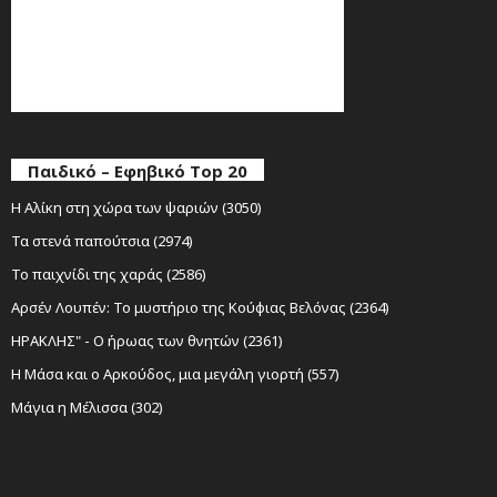
Παιδικό – Εφηβικό Top 20
Η Αλίκη στη χώρα των ψαριών (3050)
Τα στενά παπούτσια (2974)
Το παιχνίδι της χαράς (2586)
Αρσέν Λουπέν: Το μυστήριο της Κούφιας Βελόνας (2364)
ΗΡΑΚΛΗΣ" - Ο ήρωας των θνητών (2361)
Η Μάσα και ο Αρκούδος, μια μεγάλη γιορτή (557)
Μάγια η Μέλισσα (302)