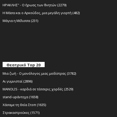
ΗΡΑΚΛΗΣ" - Ο ήρωας των θνητών (2279)
Η Μάσα και ο Αρκούδος, μια μεγάλη γιορτή (482)
Μάγια η Μέλισσα (231)
Θεατρικό Top 20
Μια ζωή - Ο μονόλογος μιας μοδίστρας (3782)
Αι γυμνισταί (2896)
MANOLIS - καρδιά σε τέσσερις χορδές (2529)
stand-upάντεχα (1658)
Χάσαμε τη Θεία Στοπ (1635)
Στρακαστρούκες (1571)