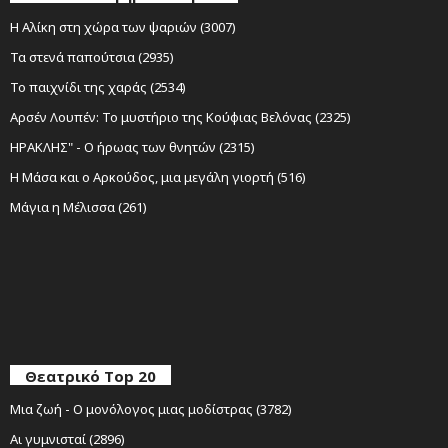
Η Αλίκη στη χώρα των ψαριών (3007)
Τα στενά παπούτσια (2935)
Το παιχνίδι της χαράς (2534)
Αρσέν Λουπέν: Το μυστήριο της Κούφιας Βελόνας (2325)
ΗΡΑΚΛΗΣ" - Ο ήρωας των θνητών (2315)
Η Μάσα και ο Αρκούδος, μια μεγάλη γιορτή (516)
Μάγια η Μέλισσα (261)
Θεατρικό Top 20
Μια ζωή - Ο μονόλογος μιας μοδίστρας (3782)
Αι γυμνισταί (2896)