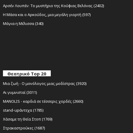
Αρσέν Λουπέν: Το μυστήριο της Κούφιας Βελόνας (2402)
Η Μάσα και ο Αρκούδος, μια μεγάλη γιορτή (597)
Μάγια η Μέλισσα (340)
Θεατρικό Top 20
Μια ζωή - Ο μονόλογος μιας μοδίστρας (3920)
Αι γυμνισταί (3011)
MANOLIS - καρδιά σε τέσσερις χορδές (2660)
stand-upάντεχα (1785)
Χάσαμε τη Θεία Στοπ (1769)
Στρακαστρούκες (1687)