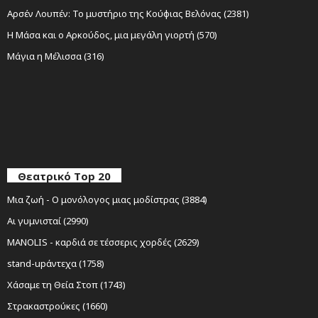
Αρσέν Λουπέν: Το μυστήριο της Κούφιας Βελόνας (2381)
Η Μάσα και ο Αρκούδος, μια μεγάλη γιορτή (570)
Μάγια η Μέλισσα (316)
Θεατρικό Top 20
Μια ζωή - Ο μονόλογος μιας μοδίστρας (3884)
Αι γυμνισταί (2990)
MANOLIS - καρδιά σε τέσσερις χορδές (2629)
stand-upάντεχα (1758)
Χάσαμε τη Θεία Στοπ (1743)
Στρακαστρούκες (1660)